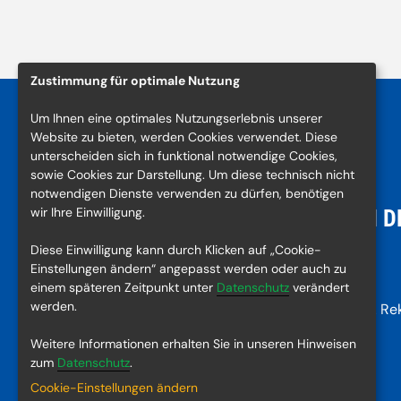
Zustimmung für optimale Nutzung
Um Ihnen eine optimales Nutzungserlebnis unserer
Website zu bieten, werden Cookies verwendet. Diese
unterscheiden sich in funktional notwendige Cookies,
sowie Cookies zur Darstellung. Um diese technisch nicht
notwendigen Dienste verwenden zu dürfen, benötigen
wir Ihre Einwilligung.
KONTAKT
NACH D
Diese Einwilligung kann durch Klicken auf „Cookie-
Turn- und Sportgemeinde
Bilder
Einstellungen ändern“ angepasst werden oder auch zu
Schwäbisch Hall e. V.
Videos
einem späteren Zeitpunkt unter
Datenschutz
verändert
werden.
Neue Reifensteige 41
Sieger & Re
74523 Schwäbisch Hall
Weitere Informationen erhalten Sie in unseren Hinweisen
info@3koenigslauf.de
zum
Datenschutz
.
Cookie-Einstellungen ändern