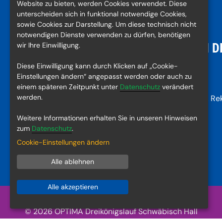
Website zu bieten, werden Cookies verwendet. Diese
unterscheiden sich in funktional notwendige Cookies,
sowie Cookies zur Darstellung. Um diese technisch nicht
notwendigen Dienste verwenden zu dürfen, benötigen
wir Ihre Einwilligung.
KONTAKT
NACH D
Diese Einwilligung kann durch Klicken auf „Cookie-
Turn- und Sportgemeinde
Bilder
Einstellungen ändern“ angepasst werden oder auch zu
Schwäbisch Hall e. V.
Videos
einem späteren Zeitpunkt unter
Datenschutz
verändert
werden.
Neue Reifensteige 41
Sieger & Re
74523 Schwäbisch Hall
Weitere Informationen erhalten Sie in unseren Hinweisen
info@3koenigslauf.de
zum
Datenschutz
.
Cookie-Einstellungen ändern
Alle ablehnen
Alle akzeptieren
© 2026 OPTIMA Dreikönigslauf Schwäbisch Hall